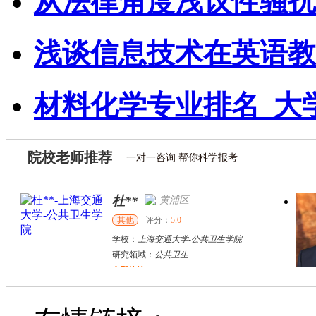
从法律角度浅议性骚扰
浅谈信息技术在英语教
材料化学专业排名_大
院校老师推荐
一对一咨询 帮你科学报考
杜**
黄浦区
其他
评分：
5.0
学校：
上海交通大学
-
公共卫生学院
研究领域：
公共卫生
立即咨询
万志宏
天津市
硕导
评分：
5.0