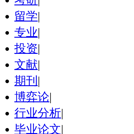
留学
|
专业
|
投资
|
文献
|
期刊
|
博弈论
|
行业分析
|
毕业论文
|