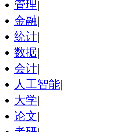
管理
|
金融
|
统计
|
数据
|
会计
|
人工智能
|
大学
|
论文
|
考研
|