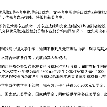
录取(理科考生物理等级优先、文科考生历史等级优先);在投
相同，优先考虑有技能、特长和获奖考生。
织的艺术类专业统考，其专业成绩和文化成绩必须均达到省控线
总分择优录取;在投档总分和专业总分均相同情况下，优先考虑有
到我院办理入学手续，逾期不报到又无正当理由者，则取消其
不符合录取条件者，则取消其入学资格。
的江苏省公办普通高校专科收费标准执行收费，届时在招生网站公
，艺术类专业学费为每生6800元/年;学生公寓住宿费为每生1000元/
年本科院校高考录取考生收费标准;海外本科直通车学费8340元/年。
或优秀学生干部的，凭有效证件可获得500-2000元奖学金
、国家励志奖学金、国家助学金，同时提供学院各级奖学金、