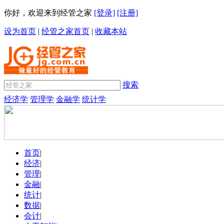
你好，欢迎来到经管之家
[登录]
[注册]
设为首页
|
经管之家首页
|
收藏本站
搜索
经济学
管理学
金融学
统计学
首页
|
经济
|
管理
|
金融
|
统计
|
数据
|
会计
|