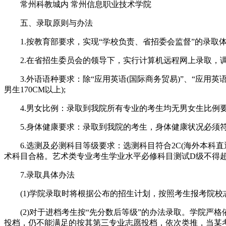
常州科教城内 常州信息职业技术学院
五、录取原则与办法
1.按教育部要求，实现“学校负责、省招委会监督”的录取
2.在省招生委员会的领导下，实行计算机远程网上录取，调
3.外语语种要求：除“应用英语(国际商务贸易)”、“应用英语
男生170CM以上);
4.男女比例：录取到我院所有专业的考生均无男女生比例要
5.身体健康要求：录取到我院的考生，身体健康状况必须符
6.选测及必测科目等级要求：选测科目符合2C(海外本科直
术科目合格。艺术类专业考生学业水平必修科目测试D级不得
7.录取具体办法
(1)学院录取时将根据公布的招生计划，按照考生报考院校志
(2)对于进档考生按“先分数后等级”的办法录取。学院严格
投档，仍不能满足的按其第三专业志愿投档，依次类推，当某