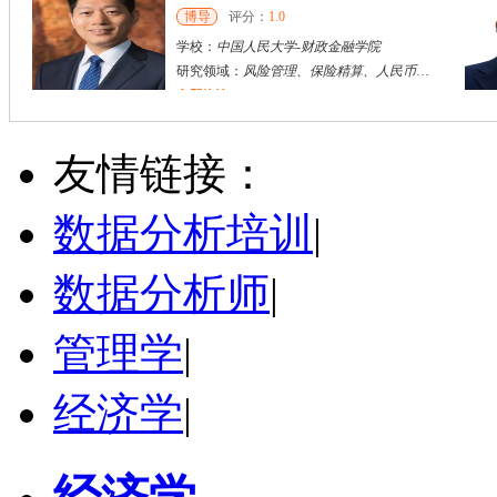
博导
评分：
1.0
学校：
中国人民大学
-
财政金融学院
研究领域：
风险管理、保险精算、人民币国际化
立即咨询
陈传红
武汉市
硕导
评分：
5.0
友情链接：
学校：
中南民族大学
-
管理学院
研究领域：
数字经济与消费行为，共享经济与协同消费，创新与采纳行为
数据分析培训
|
立即咨询
戴稳胜
北京市
数据分析师
|
博导
评分：
1.0
学校：
中国人民大学
-
财政金融学院
管理学
研究领域：
|
风险管理、保险精算、人民币国际化
立即咨询
经济学
|