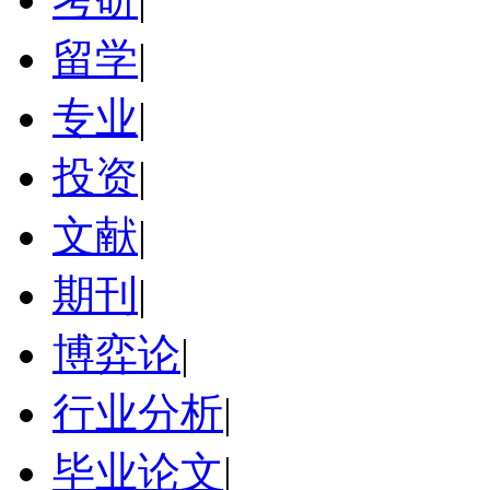
留学
|
专业
|
投资
|
文献
|
期刊
|
博弈论
|
行业分析
|
毕业论文
|