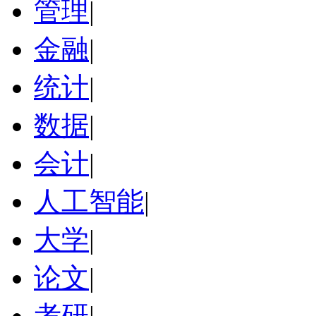
管理
|
金融
|
统计
|
数据
|
会计
|
人工智能
|
大学
|
论文
|
考研
|