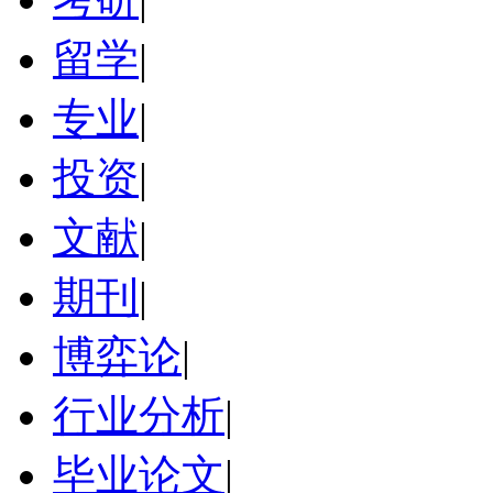
留学
|
专业
|
投资
|
文献
|
期刊
|
博弈论
|
行业分析
|
毕业论文
|