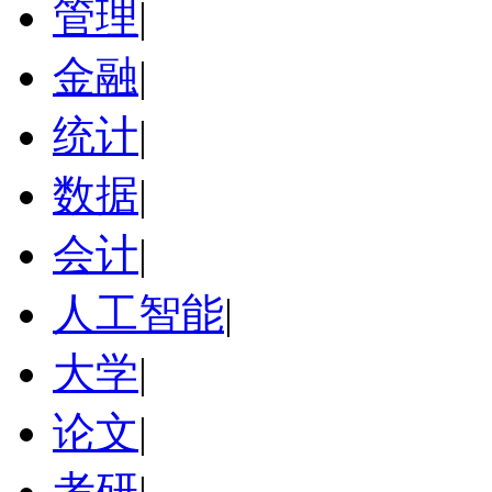
管理
|
金融
|
统计
|
数据
|
会计
|
人工智能
|
大学
|
论文
|
考研
|