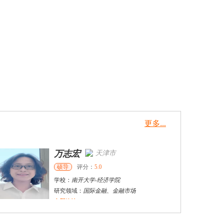
更多...
杜**
黄浦区