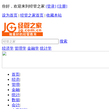
你好，欢迎来到经管之家
[登录]
[注册]
设为首页
|
经管之家首页
|
收藏本站
搜索
经济学
管理学
金融学
统计学
首页
|
经济
|
管理
|
金融
|
统计
|
数据
|
会计
|