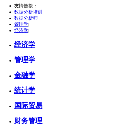
硕导
评分：
5.0
友情链接：
数据分析培训
|
学校：
中南民族大学
-
管理学院
数据分析师
|
研究领域：
数字经济与消费行为，共享经济与协同消费，创新与采纳行为
管理学
|
立即咨询
经济学
|
戴稳胜
北京市
博导
评分：
1.0
经济学
学校：
中国人民大学
-
财政金融学院
研究领域：
风险管理、保险精算、人民币国际化
管理学
立即咨询
金融学
统计学
国际贸易
财务管理