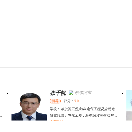
万志宏
天津市
硕导
评分：
5.0
化学院
学校：
南开大学
-
经济学院
国际化
和充电
研究领域：
国际金融、金融市场
立即咨询
何斌锋
苏州市