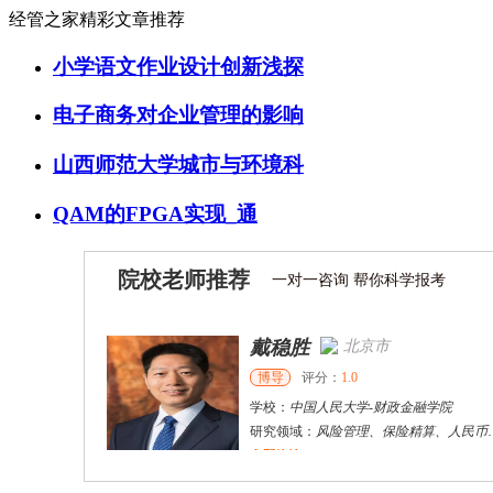
经管之家精彩文章推荐
小学语文作业设计创新浅探
电子商务对企业管理的影响
山西师范大学城市与环境科
QAM的FPGA实现_通
院校老师推荐
一对一咨询 帮你科学报考
戴稳胜
张千帆
北京市
哈尔滨市
博导
博导
评分：
评分：
1.0
5.0
学校：
学校：
中国人民大学
哈尔滨工业大学
-
财政金融学院
-
电气工程及自动
研究领域：
研究领域：
风险管理、保险精算、人民币
电气工程，新能源汽车驱动
立即咨询
立即咨询
陈传红
武汉市