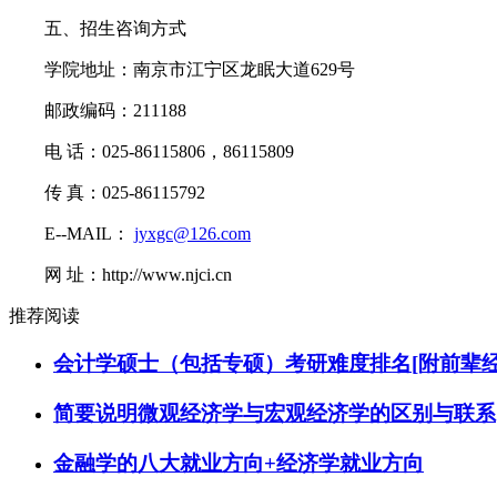
五、招生咨询方式
学院地址：南京市江宁区龙眠大道629号
邮政编码：211188
电 话：025-86115806，86115809
传 真：025-86115792
E--MAIL：
jyxgc@126.com
网 址：http://www.njci.cn
推荐阅读
会计学硕士（包括专硕）考研难度排名[附前辈经
简要说明微观经济学与宏观经济学的区别与联系
金融学的八大就业方向+经济学就业方向