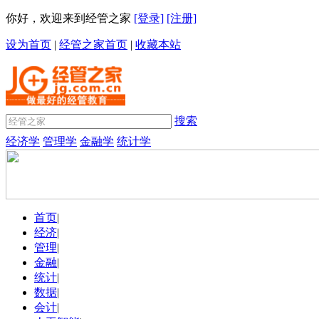
你好，欢迎来到经管之家
[登录]
[注册]
设为首页
|
经管之家首页
|
收藏本站
搜索
经济学
管理学
金融学
统计学
首页
|
经济
|
管理
|
金融
|
统计
|
数据
|
会计
|