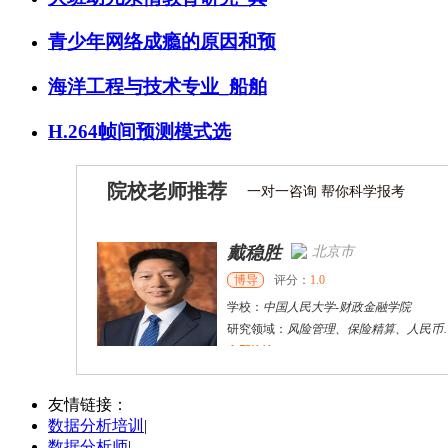
青少年网络成瘾的原因和预
海洋工程与技术专业_船舶
H.264帧间预测模式选
院校老师推荐
一对一咨询 帮你科学报考
戴稳胜
北京市
博导
评分：
1.0
学校：
中国人民大学
-
财政金融学院
研究领域：
风险管理、保险精算、人民币国际化
立即咨询
陈传红
武汉市
硕导
评分：
5.0
友情链接：
数据分析培训
|
学校：
中南民族大学
-
管理学院
数据分析师
|