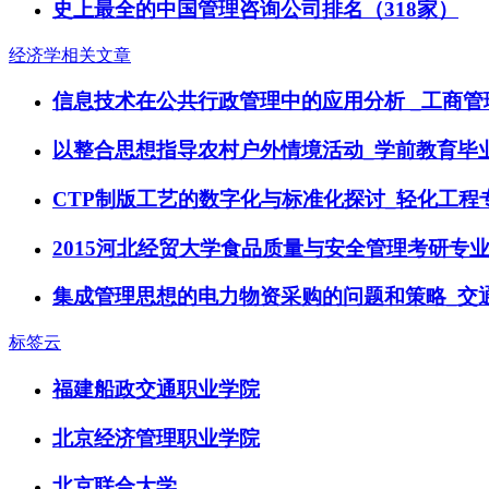
史上最全的中国管理咨询公司排名（318家）
经济学相关文章
信息技术在公共行政管理中的应用分析 _工商管
以整合思想指导农村户外情境活动_学前教育毕
CTP制版工艺的数字化与标准化探讨_轻化工程
2015河北经贸大学食品质量与安全管理考研专
集成管理思想的电力物资采购的问题和策略_交
标签云
福建船政交通职业学院
北京经济管理职业学院
北京联合大学