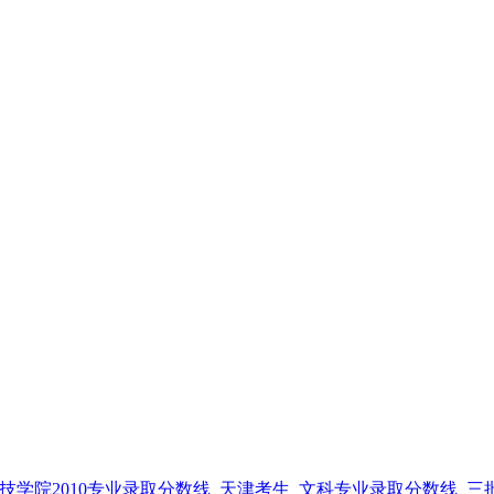
技学院2010专业录取分数线_天津考生_文科专业录取分数线_三