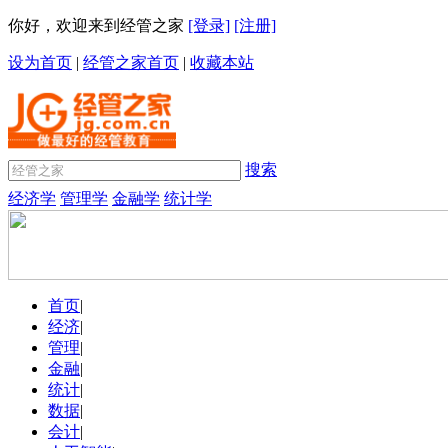
你好，欢迎来到经管之家
[登录]
[注册]
设为首页
|
经管之家首页
|
收藏本站
搜索
经济学
管理学
金融学
统计学
首页
|
经济
|
管理
|
金融
|
统计
|
数据
|
会计
|