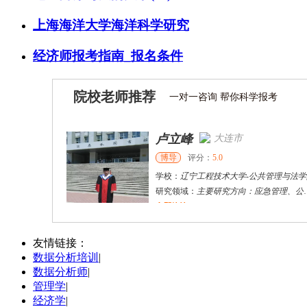
上海海洋大学海洋科学研究
经济师报考指南_报名条件
院校老师推荐
一对一咨询 帮你科学报考
卢立峰
大连市
博导
评分：
5.0
学校：
辽宁工程技术大学
-
公共管理与法学
研究领域：
主要研究方向：应急管理、公共安全、科技创新政策、政产学研合作
立即咨询
刘钟华
济南市
硕导
评分：
5.0
友情链接：
数据分析培训
|
学校：
济南大学
-
政法学院
数据分析师
|
研究领域：
管理学
管理学
|
立即咨询
经济学
|