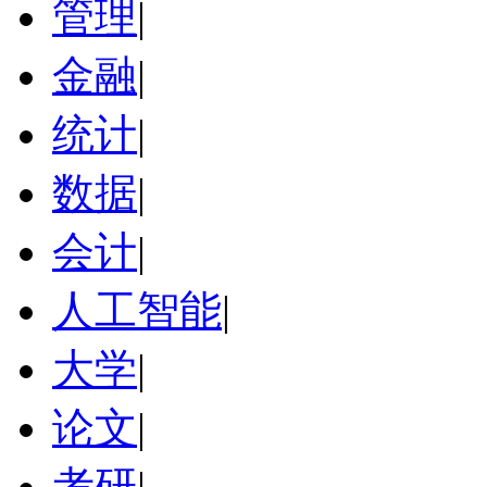
管理
|
金融
|
统计
|
数据
|
会计
|
人工智能
|
大学
|
论文
|
考研
|