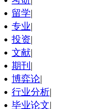
留学
|
专业
|
投资
|
文献
|
期刊
|
博弈论
|
行业分析
|
毕业论文
|