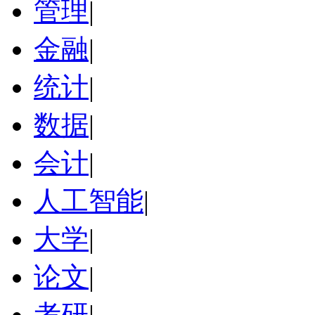
管理
|
金融
|
统计
|
数据
|
会计
|
人工智能
|
大学
|
论文
|
考研
|