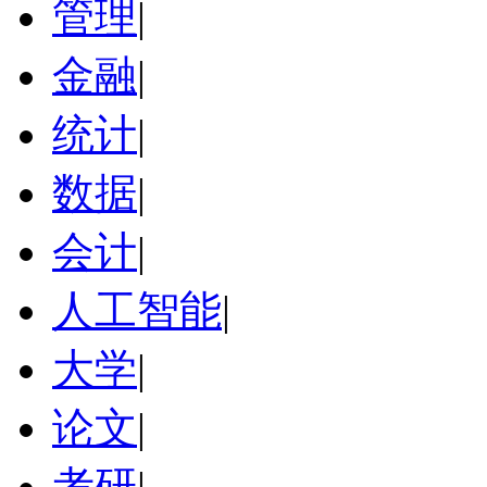
管理
|
金融
|
统计
|
数据
|
会计
|
人工智能
|
大学
|
论文
|
考研
|