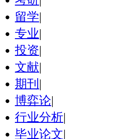
留学
|
专业
|
投资
|
文献
|
期刊
|
博弈论
|
行业分析
|
毕业论文
|