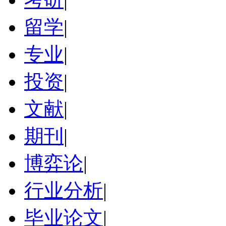
留学
|
专业
|
投资
|
文献
|
期刊
|
博弈论
|
行业分析
|
毕业论文
|