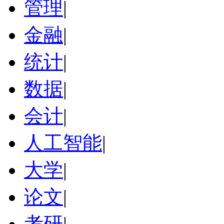
管理
|
金融
|
统计
|
数据
|
会计
|
人工智能
|
大学
|
论文
|
考研
|