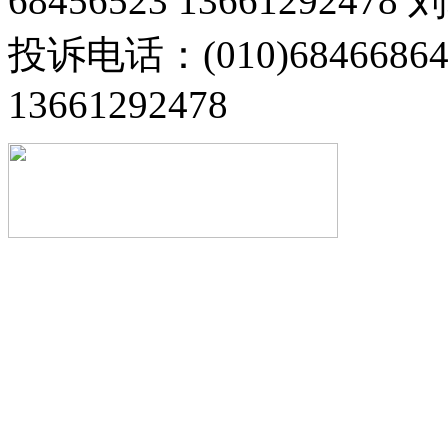
68456523 13661292478
投诉电话：(010)68466
13661292478