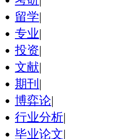
留学
|
专业
|
投资
|
文献
|
期刊
|
博弈论
|
行业分析
|
毕业论文
|