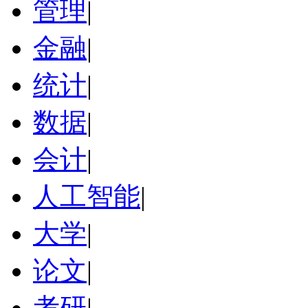
管理
|
金融
|
统计
|
数据
|
会计
|
人工智能
|
大学
|
论文
|
考研
|