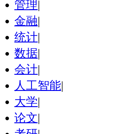
管理
|
金融
|
统计
|
数据
|
会计
|
人工智能
|
大学
|
论文
|
考研
|