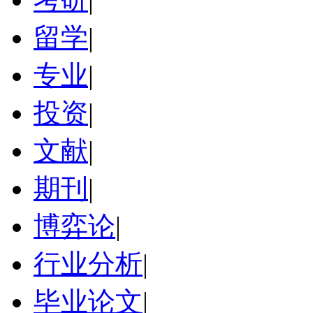
留学
|
专业
|
投资
|
文献
|
期刊
|
博弈论
|
行业分析
|
毕业论文
|