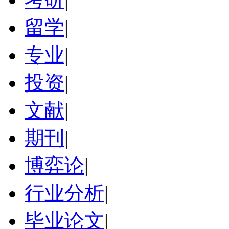
留学
|
专业
|
投资
|
文献
|
期刊
|
博弈论
|
行业分析
|
毕业论文
|