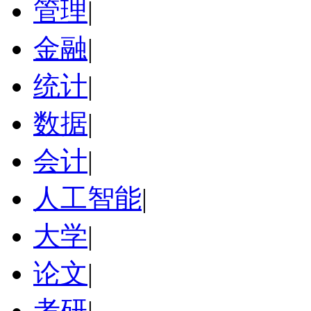
管理
|
金融
|
统计
|
数据
|
会计
|
人工智能
|
大学
|
论文
|
考研
|