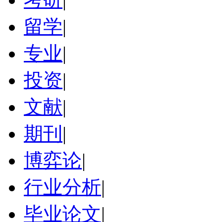
留学
|
专业
|
投资
|
文献
|
期刊
|
博弈论
|
行业分析
|
毕业论文
|