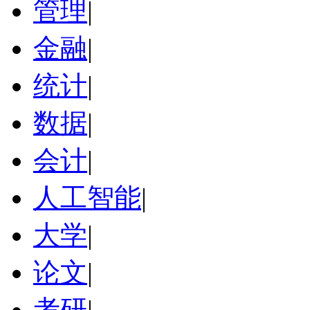
管理
|
金融
|
统计
|
数据
|
会计
|
人工智能
|
大学
|
论文
|
考研
|