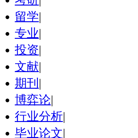
留学
|
专业
|
投资
|
文献
|
期刊
|
博弈论
|
行业分析
|
毕业论文
|