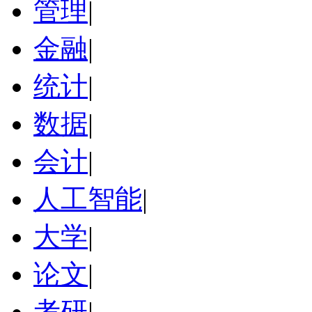
管理
|
金融
|
统计
|
数据
|
会计
|
人工智能
|
大学
|
论文
|
考研
|