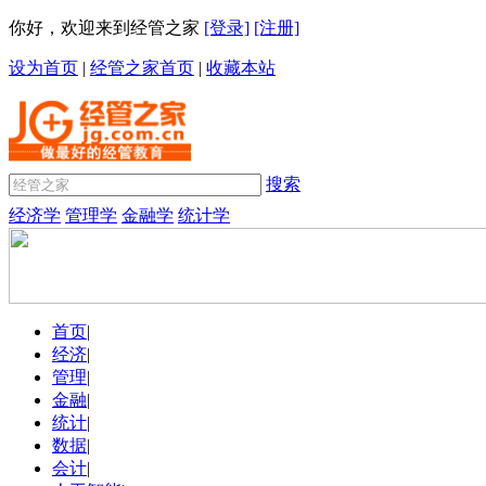
你好，欢迎来到经管之家
[登录]
[注册]
设为首页
|
经管之家首页
|
收藏本站
搜索
经济学
管理学
金融学
统计学
首页
|
经济
|
管理
|
金融
|
统计
|
数据
|
会计
|