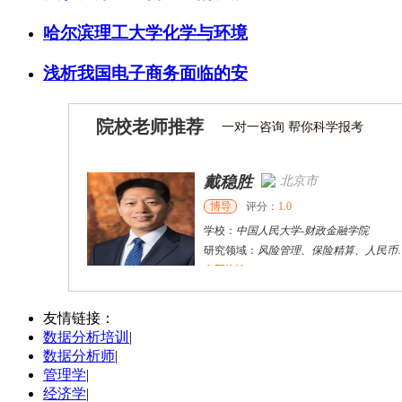
哈尔滨理工大学化学与环境
浅析我国电子商务面临的安
院校老师推荐
一对一咨询 帮你科学报考
戴稳胜
北京市
博导
评分：
1.0
学校：
中国人民大学
-
财政金融学院
研究领域：
风险管理、保险精算、人民币国际化
立即咨询
陈传红
武汉市
硕导
评分：
5.0
友情链接：
数据分析培训
|
学校：
中南民族大学
-
管理学院
数据分析师
|
研究领域：
数字经济与消费行为，共享经济与协同消费，创新与采纳行为
管理学
|
立即咨询
经济学
|