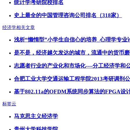
统计学考研院校排名
史上最全的中国管理咨询公司排名（318家）
经济学相关文章
浅析“懒惰型”小学生自信心的培养_心理学专业
是不是，经济越欠发达的城市，流通中的货币磨
志愿者行业的产业化和市场化----分工经济学和
合肥工业大学交通运输工程学院2013考研调剂
基于802.11a的OFDM系统同步算法的FPG
标签云
马克思主义经济学
贵州大学科技学院