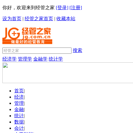
你好，欢迎来到经管之家
[登录]
[注册]
设为首页
|
经管之家首页
|
收藏本站
搜索
经济学
管理学
金融学
统计学
首页
|
经济
|
管理
|
金融
|
统计
|
数据
|
会计
|