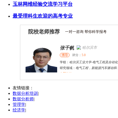
玉林网维经验交流学习平台
最受理科生欢迎的高考专业
院校老师推荐
一对一咨询 帮你科学报考
张千帆
哈尔滨市
博导
评分：
5.0
学校：
哈尔滨工业大学
-
电气工程及自动化学院
研究领域：
电气工程，新能源汽车驱动和充电
立即咨询
何斌锋
苏州市
其他
评分：
5.0
友情链接：
数据分析培训
|
学校：
南京大学
-
终身教育学院
数据分析师
|
研究领域：
技术经济学、文化经济学
管理学
|
立即咨询
经济学
|