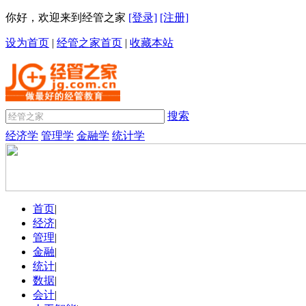
你好，欢迎来到经管之家
[登录]
[注册]
设为首页
|
经管之家首页
|
收藏本站
搜索
经济学
管理学
金融学
统计学
首页
|
经济
|
管理
|
金融
|
统计
|
数据
|
会计
|