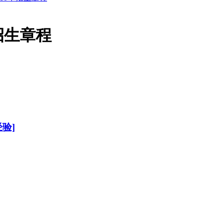
招生章程
验]