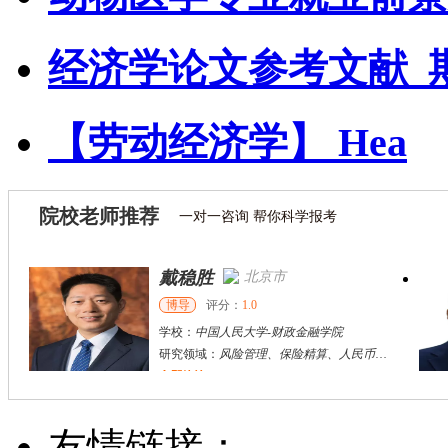
经济学论文参考文献_
【劳动经济学】 Hea
院校老师推荐
一对一咨询 帮你科学报考
戴稳胜
北京市
博导
评分：
1.0
学校：
中国人民大学
-
财政金融学院
研究领域：
风险管理、保险精算、人民币国际化
立即咨询
陈传红
武汉市
硕导
评分：
5.0
友情链接：