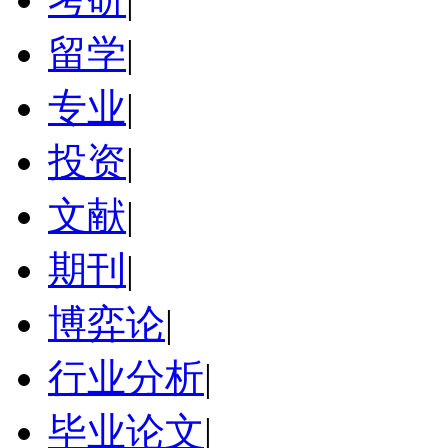
留学
|
专业
|
投资
|
文献
|
期刊
|
博弈论
|
行业分析
|
毕业论文
|