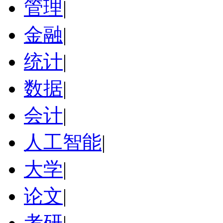
管理
|
金融
|
统计
|
数据
|
会计
|
人工智能
|
大学
|
论文
|
考研
|