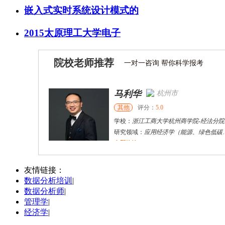
嵌入式实时系统设计模式的
2015太原理工大学电子
院校老师推荐
一对一咨询 帮你科学报考
马利华
杭州市
其他
评分：
5.0
学校：
浙江工商大学杭州商学院
-
经法分院
研究领域：
应用经济学（能源、绿色低碳发展、企业战略和县域经济发展规划）
立即咨询
杜**
黄浦区
其他
评分：
5.0
友情链接：
数据分析培训
|
学校：
上海交通大学
-
公共卫生学院
数据分析师
|
研究领域：
公共卫生
管理学
|
立即咨询
经济学
|