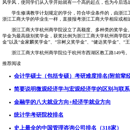
风学风，使同学们从入学开始就有一个高的起点，也为今后迅
学生修满教学计划规定的学分，符合毕业条件的，由浙江工
浙江工商大学的毕业生一样，直接报考浙江工商大学相应或相
浙江工商大学杭州商学院设立了高额度、多种类的奖学金。如
学金为最高级别奖学金，获奖比例为浙江工商大学杭州商学院本年
金”以及“金家麟奖学金”、“宗树义奖学金”、“健达奖学金”、
浙江工商大学杭州商学院位于杭州市西湖区教工路149号。
推荐阅读
会计学硕士（包括专硕）考研难度排名[附前辈经
简要说明微观经济学与宏观经济学的区别与联系
金融学的八大就业方向+经济学就业方向
统计学考研院校排名
史上最全的中国管理咨询公司排名（318家）