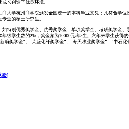
速成长创造了优良环境。
商大学杭州商学院颁发全国统一的本科毕业文凭；凡符合学位授
近专业的硕士研究生。
特别优秀奖学金、优秀奖学金、单项奖学金、考研奖学金、学
级学生数的2%，奖金额为10000元/年·生。六年来学生获得的
“王新瑜奖学金”、“荣盛化纤奖学金”、“海天味业奖学金”、“中石
验]