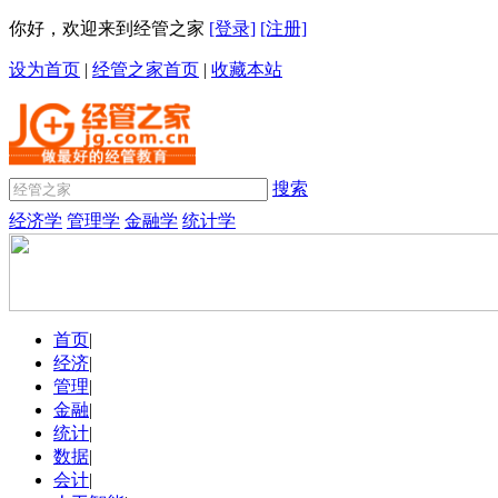
你好，欢迎来到经管之家
[登录]
[注册]
设为首页
|
经管之家首页
|
收藏本站
搜索
经济学
管理学
金融学
统计学
首页
|
经济
|
管理
|
金融
|
统计
|
数据
|
会计
|