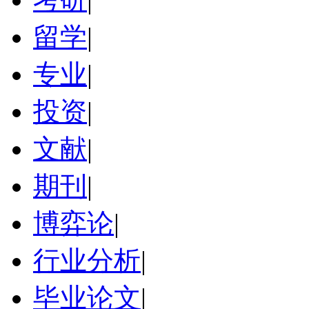
留学
|
专业
|
投资
|
文献
|
期刊
|
博弈论
|
行业分析
|
毕业论文
|