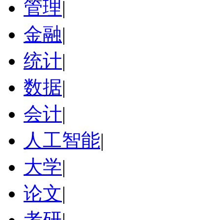
管理
|
金融
|
统计
|
数据
|
会计
|
人工智能
|
大学
|
论文
|
考研
|