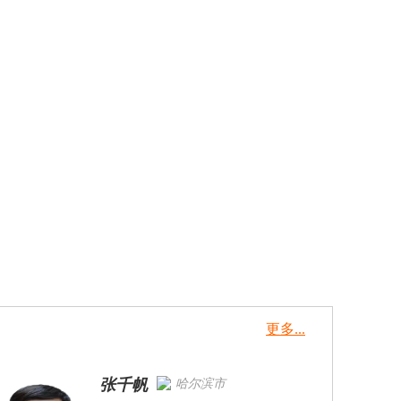
更多...
张千帆
哈尔滨市