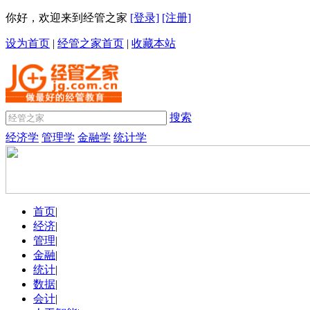
你好，欢迎来到经管之家
[登录]
[注册]
设为首页
|
经管之家首页
|
收藏本站
搜索
经济学
管理学
金融学
统计学
首页
|
经济
|
管理
|
金融
|
统计
|
数据
|
会计
|