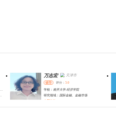
万志宏
天津市
硕导
评分：
5.0
学校：
南开大学
-
经济学院
研究领域：
国际金融、金融市场
立即咨询
杜**
黄浦区
其他
评分：
5.0