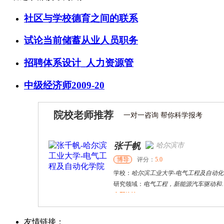
社区与学校德育之间的联系
试论当前储蓄从业人员职务
招聘体系设计_人力资源管
中级经济师2009-20
院校老师推荐
一对一咨询 帮你科学报考
张千帆
哈尔滨市
博导
评分：
5.0
学校：
哈尔滨工业大学
-
电气工程及自动化学院
研究领域：
电气工程，新能源汽车驱动和充电
立即咨询
何斌锋
苏州市
其他
评分：
5.0
友情链接：