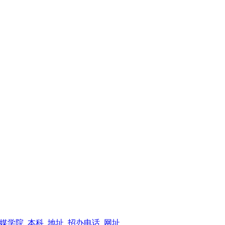
媒学院_本科_地址_招办电话_网址