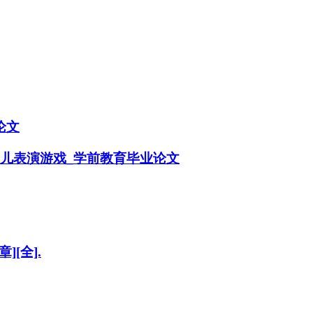
论文
幼儿表演游戏_学前教育毕业论文
][全].