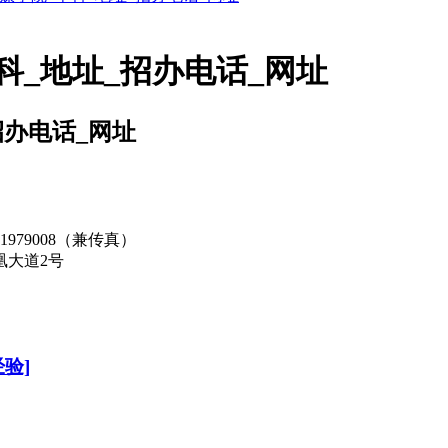
科_地址_招办电话_网址
招办电话_网址
81979008（兼传真）
凰大道2号
验]