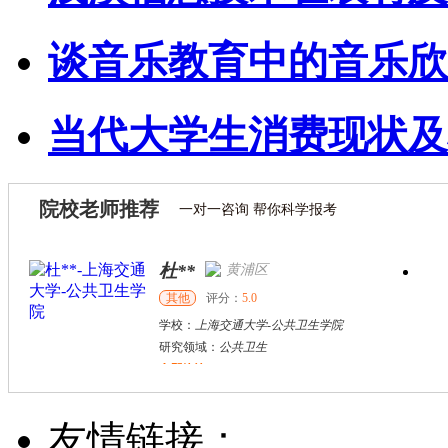
谈音乐教育中的音乐欣
当代大学生消费现状及
院校老师推荐
一对一咨询 帮你科学报考
杜**
黄浦区
其他
评分：
5.0
学校：
上海交通大学
-
公共卫生学院
研究领域：
公共卫生
立即咨询
万志宏
天津市
硕导
评分：
5.0
友情链接：
学校：
南开大学
-
经济学院