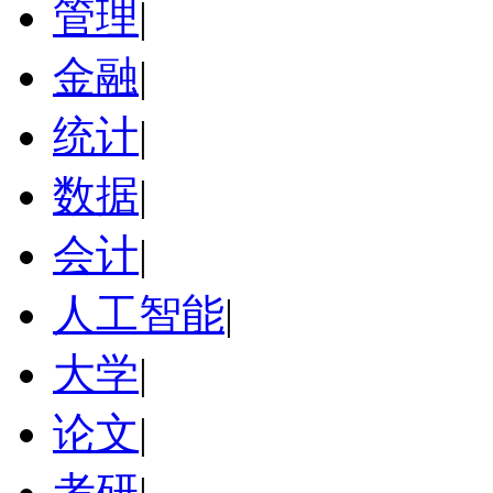
管理
|
金融
|
统计
|
数据
|
会计
|
人工智能
|
大学
|
论文
|
考研
|