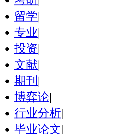
留学
|
专业
|
投资
|
文献
|
期刊
|
博弈论
|
行业分析
|
毕业论文
|