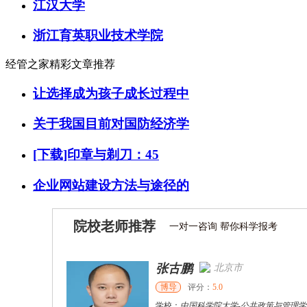
江汉大学
浙江育英职业技术学院
经管之家精彩文章推荐
让选择成为孩子成长过程中
关于我国目前对国防经济学
[下载]印章与剃刀：45
企业网站建设方法与途径的
院校老师推荐
一对一咨询 帮你科学报考
张古鹏
北京市
博导
评分：
5.0
学校：
中国科学院大学
-
公共政策与管理学