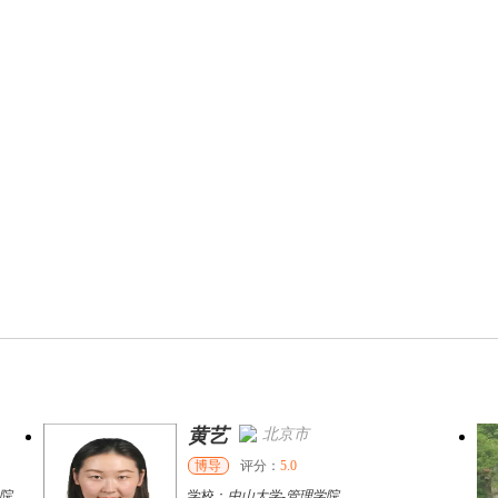
黄艺
北京市
博导
评分：
5.0
院
学校：
中山大学
-
管理学院