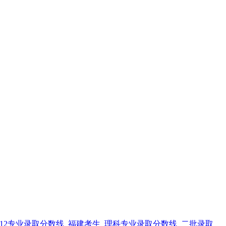
12专业录取分数线_福建考生_理科专业录取分数线_二批录取