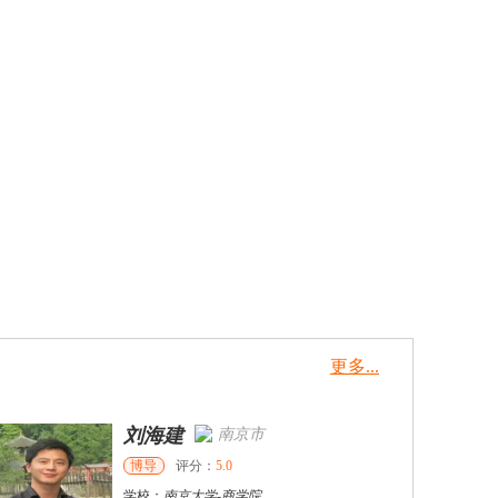
更多...
刘海建
南京市
博导
评分：
5.0
学校：
南京大学
-
商学院