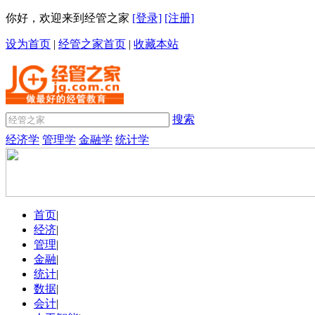
你好，欢迎来到经管之家
[登录]
[注册]
设为首页
|
经管之家首页
|
收藏本站
搜索
经济学
管理学
金融学
统计学
首页
|
经济
|
管理
|
金融
|
统计
|
数据
|
会计
|