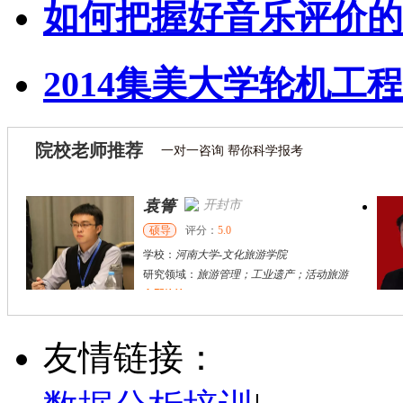
如何把握好音乐评价的
2014集美大学轮机工程
院校老师推荐
一对一咨询 帮你科学报考
袁箐
开封市
硕导
评分：
5.0
学校：
河南大学
-
文化旅游学院
研究领域：
旅游管理；工业遗产；活动旅游
立即咨询
刘方伟
西安市
其他
评分：
5.0
友情链接：
学校：
陕西旅游烹饪职业学院
-
旅游与管理学院
研究领域：
无
立即咨询