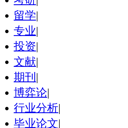
留学
|
专业
|
投资
|
文献
|
期刊
|
博弈论
|
行业分析
|
毕业论文
|