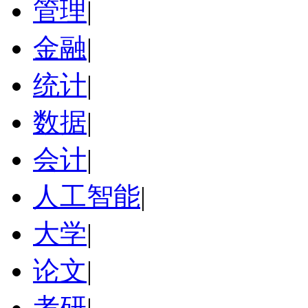
管理
|
金融
|
统计
|
数据
|
会计
|
人工智能
|
大学
|
论文
|
考研
|