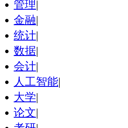
管理
|
金融
|
统计
|
数据
|
会计
|
人工智能
|
大学
|
论文
|
考研
|