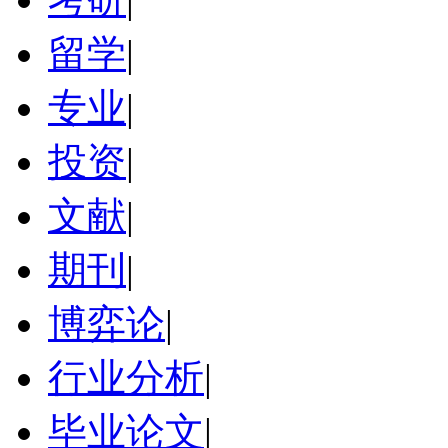
留学
|
专业
|
投资
|
文献
|
期刊
|
博弈论
|
行业分析
|
毕业论文
|