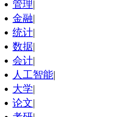
管理
|
金融
|
统计
|
数据
|
会计
|
人工智能
|
大学
|
论文
|
考研
|