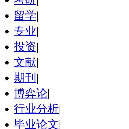
留学
|
专业
|
投资
|
文献
|
期刊
|
博弈论
|
行业分析
|
毕业论文
|