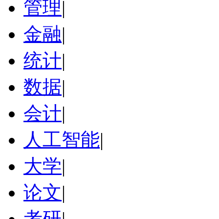
管理
|
金融
|
统计
|
数据
|
会计
|
人工智能
|
大学
|
论文
|
考研
|