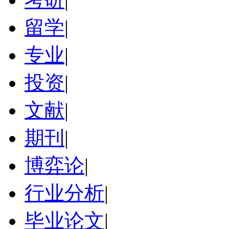
留学
|
专业
|
投资
|
文献
|
期刊
|
博弈论
|
行业分析
|
毕业论文
|