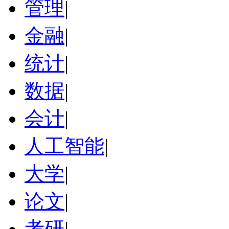
管理
|
金融
|
统计
|
数据
|
会计
|
人工智能
|
大学
|
论文
|
考研
|