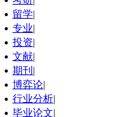
留学
|
专业
|
投资
|
文献
|
期刊
|
博弈论
|
行业分析
|
毕业论文
|