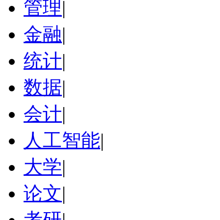
管理
|
金融
|
统计
|
数据
|
会计
|
人工智能
|
大学
|
论文
|
考研
|