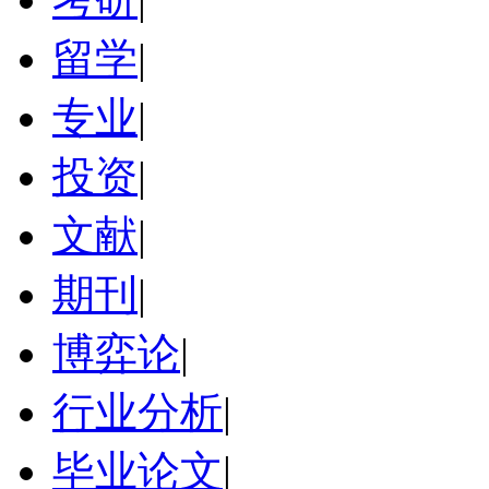
留学
|
专业
|
投资
|
文献
|
期刊
|
博弈论
|
行业分析
|
毕业论文
|