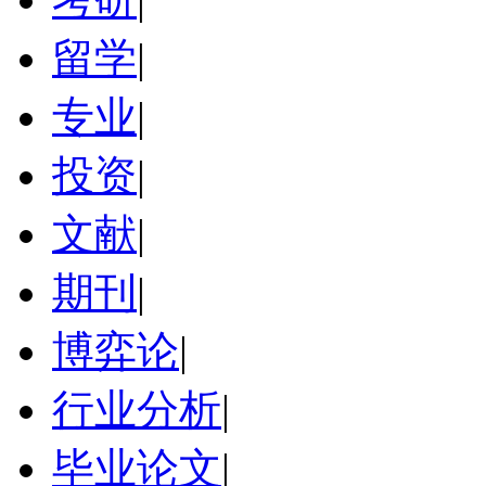
留学
|
专业
|
投资
|
文献
|
期刊
|
博弈论
|
行业分析
|
毕业论文
|