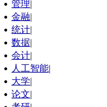
管理
|
金融
|
统计
|
数据
|
会计
|
人工智能
|
大学
|
论文
|
考研
|