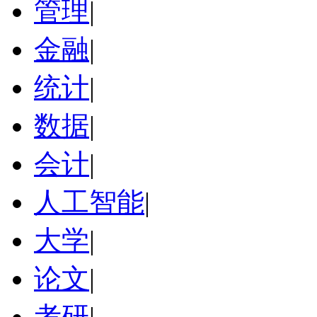
管理
|
金融
|
统计
|
数据
|
会计
|
人工智能
|
大学
|
论文
|
考研
|