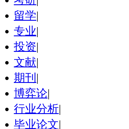
留学
|
专业
|
投资
|
文献
|
期刊
|
博弈论
|
行业分析
|
毕业论文
|