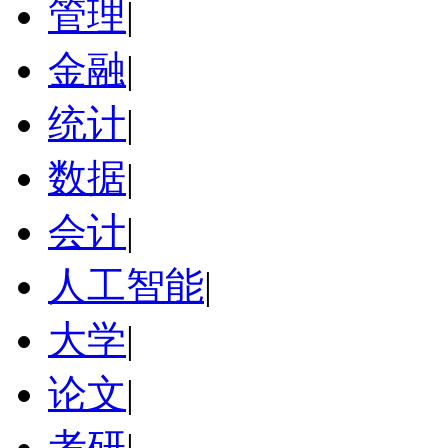
管理
|
金融
|
统计
|
数据
|
会计
|
人工智能
|
大学
|
论文
|
考研
|