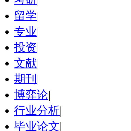
留学
|
专业
|
投资
|
文献
|
期刊
|
博弈论
|
行业分析
|
毕业论文
|