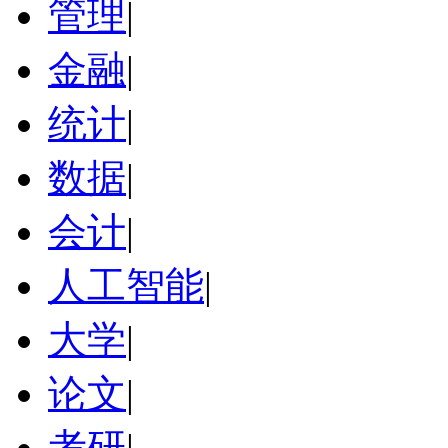
管理
|
金融
|
统计
|
数据
|
会计
|
人工智能
|
大学
|
论文
|
考研
|