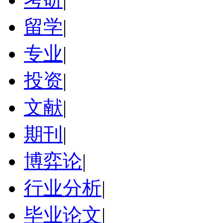
留学
|
专业
|
投资
|
文献
|
期刊
|
博弈论
|
行业分析
|
毕业论文
|