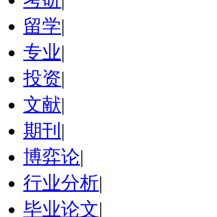
留学
|
专业
|
投资
|
文献
|
期刊
|
博弈论
|
行业分析
|
毕业论文
|