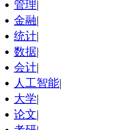
管理
|
金融
|
统计
|
数据
|
会计
|
人工智能
|
大学
|
论文
|
考研
|