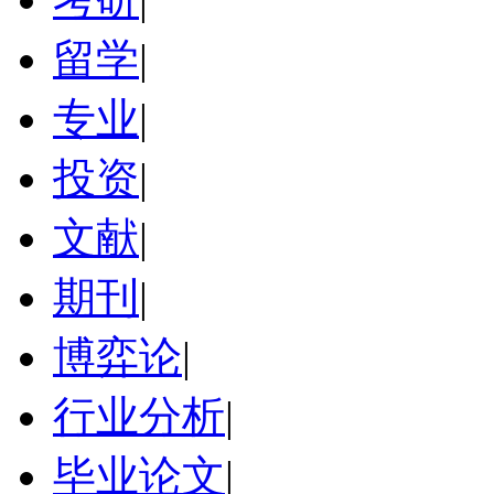
留学
|
专业
|
投资
|
文献
|
期刊
|
博弈论
|
行业分析
|
毕业论文
|