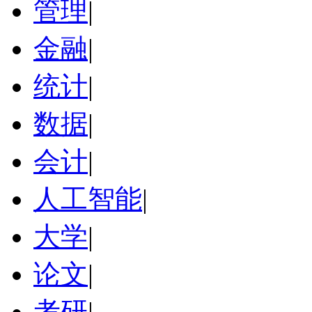
管理
|
金融
|
统计
|
数据
|
会计
|
人工智能
|
大学
|
论文
|
考研
|