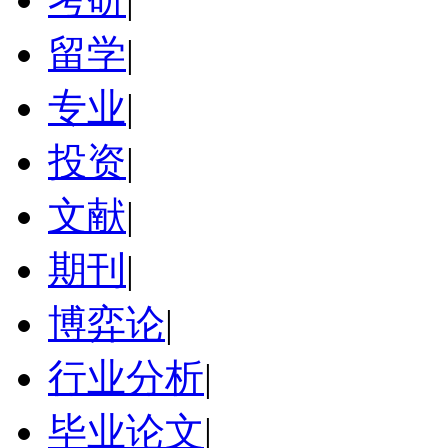
留学
|
专业
|
投资
|
文献
|
期刊
|
博弈论
|
行业分析
|
毕业论文
|