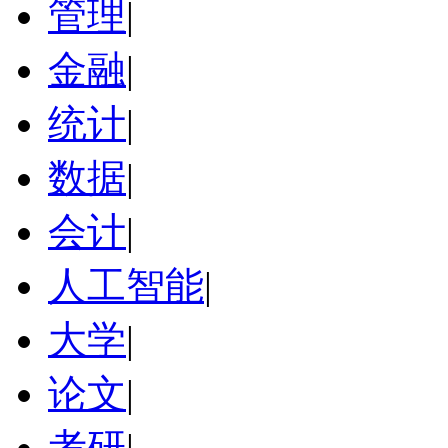
管理
|
金融
|
统计
|
数据
|
会计
|
人工智能
|
大学
|
论文
|
考研
|