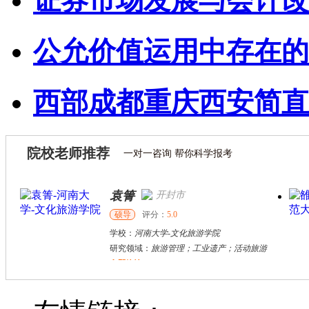
证券市场发展与会计改
公允价值运用中存在的
西部成都重庆西安简直
院校老师推荐
一对一咨询 帮你科学报考
袁箐
开封市
硕导
评分：
5.0
学校：
河南大学
-
文化旅游学院
研究领域：
旅游管理；工业遗产；活动旅游
立即咨询
刘方伟
西安市
其他
评分：
5.0