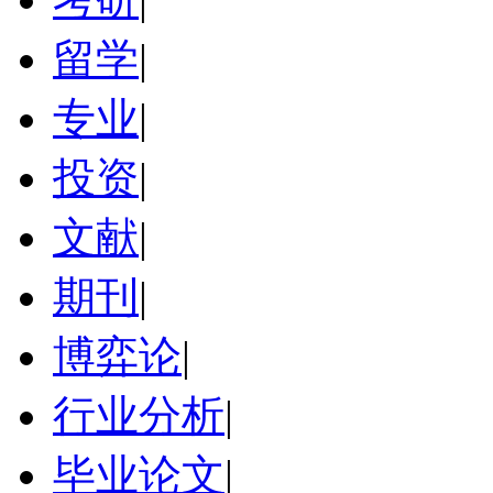
留学
|
专业
|
投资
|
文献
|
期刊
|
博弈论
|
行业分析
|
毕业论文
|