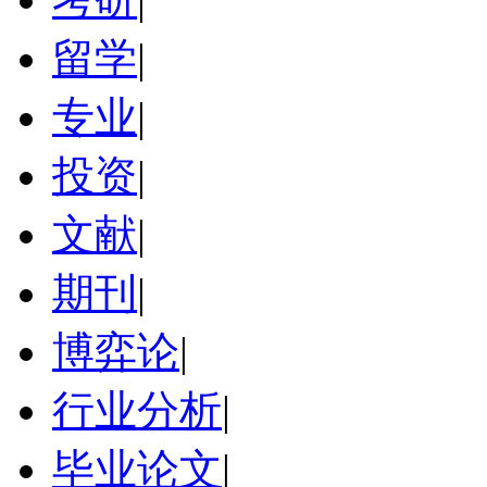
留学
|
专业
|
投资
|
文献
|
期刊
|
博弈论
|
行业分析
|
毕业论文
|