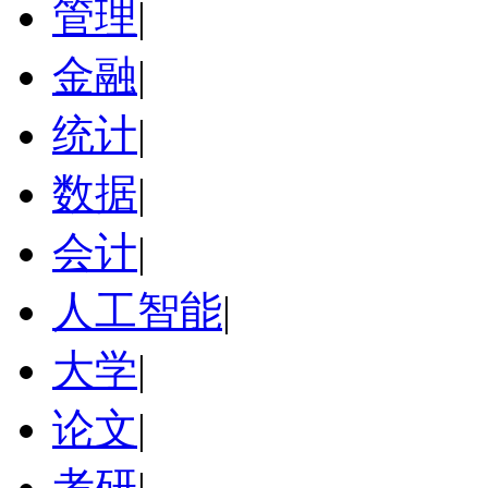
管理
|
金融
|
统计
|
数据
|
会计
|
人工智能
|
大学
|
论文
|
考研
|