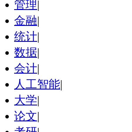
管理
|
金融
|
统计
|
数据
|
会计
|
人工智能
|
大学
|
论文
|
考研
|