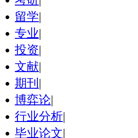
留学
|
专业
|
投资
|
文献
|
期刊
|
博弈论
|
行业分析
|
毕业论文
|