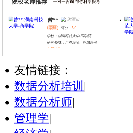
院校老师推荐
一对一咨询 帮你科学报考
曾**
湘潭市
硕导
评分：
5.0
学校：
湖南科技大学
-
商学院
研究领域：
产业经济、区域经济
立即咨询
胡**
株洲市
硕导
评分：
5.0
友情链接：
学校：
湖南工业大学
-
城市与环境学院
研究领域：
土地利用规划、国土空间规划
数据分析培训
|
立即咨询
数据分析师
|
管理学
|