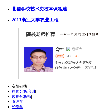
北信学校艺术史校本课程建
2013浙江大学农业工程
院校老师推荐
一对一咨询 帮你科学报考
曾**
湘潭市
硕导
评分：
5.0
学校：
湖南科技大学
-
商学院
研究领域：
产业经济、区域经济
立即咨询
胡**
株洲市
硕导
评分：
5.0
友情链接：
数据分析培训
|
学校：
湖南工业大学
-
城市与环境学院
数据分析师
|
研究领域：
土地利用规划、国土空间规划
管理学
|
立即咨询
经济学
|