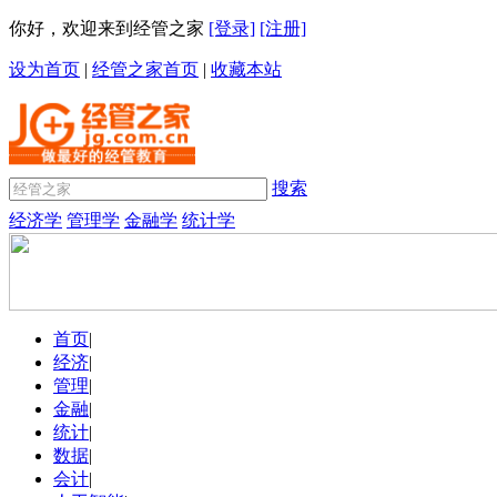
你好，欢迎来到经管之家
[登录]
[注册]
设为首页
|
经管之家首页
|
收藏本站
搜索
经济学
管理学
金融学
统计学
首页
|
经济
|
管理
|
金融
|
统计
|
数据
|
会计
|