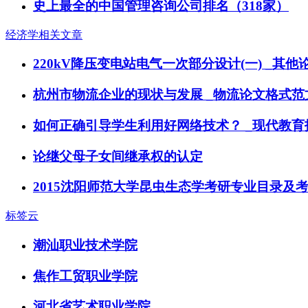
史上最全的中国管理咨询公司排名（318家）
经济学相关文章
220kV降压变电站电气一次部分设计(一) _其他
杭州市物流企业的现状与发展 _物流论文格式范
如何正确引导学生利用好网络技术？ _现代教育
论继父母子女间继承权的认定
2015沈阳师范大学昆虫生态学考研专业目录及
标签云
潮汕职业技术学院
焦作工贸职业学院
河北省艺术职业学院