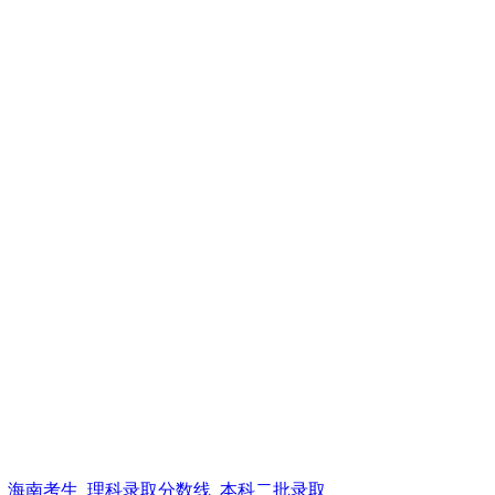
_海南考生_理科录取分数线_本科二批录取