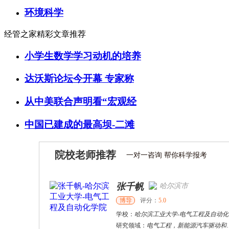
环境科学
经管之家精彩文章推荐
小学生数学学习动机的培养
达沃斯论坛今开幕 专家称
从中美联合声明看“宏观经
中国已建成的最高坝-二滩
院校老师推荐
一对一咨询 帮你科学报考
张千帆
哈尔滨市
博导
评分：
5.0
学校：
哈尔滨工业大学
-
电气工程及自动化学院
研究领域：
电气工程，新能源汽车驱动和充电