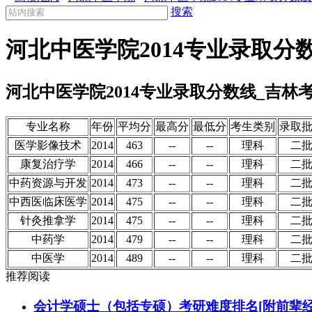
搜索
河北中医学院2014专业录取分
河北中医学院2014专业录取分数线_吉林
专业名称
年份
平均分
最高分
最低分
考生类别
录取
医学影像技术
2014
463
--
--
理科
二
康复治疗学
2014
466
--
--
理科
二
中药资源与开发
2014
473
--
--
理科
二
中西医临床医学
2014
475
--
--
理科
二
针灸推拿学
2014
475
--
--
理科
二
中药学
2014
479
--
--
理科
二
中医学
2014
489
--
--
理科
二
推荐阅读
会计学硕士（包括专硕）考研难度排名[附前辈经