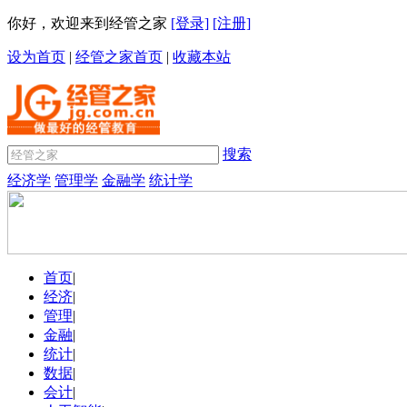
你好，欢迎来到经管之家
[登录]
[注册]
设为首页
|
经管之家首页
|
收藏本站
搜索
经济学
管理学
金融学
统计学
首页
|
经济
|
管理
|
金融
|
统计
|
数据
|
会计
|