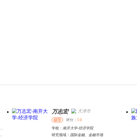
万志宏
天津市
硕导
评分：
5.0
学校：
南开大学
-
经济学院
研究领域：
国际金融、金融市场