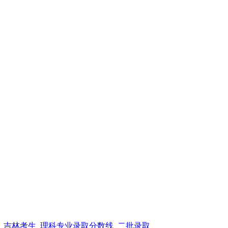
线_吉林考生_理科专业录取分数线_二批录取