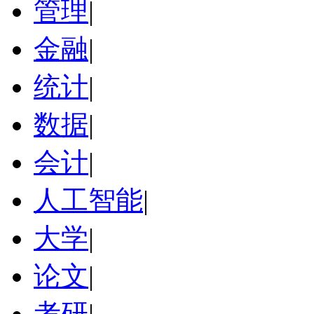
管理
|
金融
|
统计
|
数据
|
会计
|
人工智能
|
大学
|
论文
|
考研
|