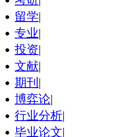
留学
|
专业
|
投资
|
文献
|
期刊
|
博弈论
|
行业分析
|
毕业论文
|