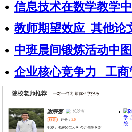
信息技术在数学教学中
教师期望效应_其他论
中班晨间锻炼活动中图
企业核心竞争力 _工商
院校老师推荐
一对一咨询 帮你科学报考
谢宗藩
长沙市
硕导
评分：
5.0
学校：
湖南师范大学
-
公共管理学院