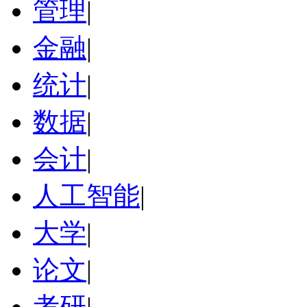
管理
|
金融
|
统计
|
数据
|
会计
|
人工智能
|
大学
|
论文
|
考研
|