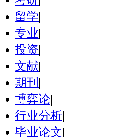
留学
|
专业
|
投资
|
文献
|
期刊
|
博弈论
|
行业分析
|
毕业论文
|