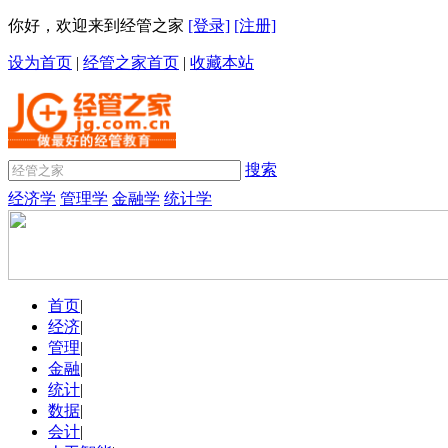
你好，欢迎来到经管之家
[登录]
[注册]
设为首页
|
经管之家首页
|
收藏本站
搜索
经济学
管理学
金融学
统计学
首页
|
经济
|
管理
|
金融
|
统计
|
数据
|
会计
|