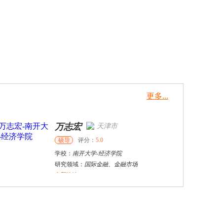
更多...
万志宏
天津市
硕导
评分：
5.0
学校：
南开大学
-
经济学院
研究领域：
国际金融、金融市场
立即咨询
杜**
黄浦区
其他
评分：
5.0
学校：
上海交通大学
-
公共卫生学院