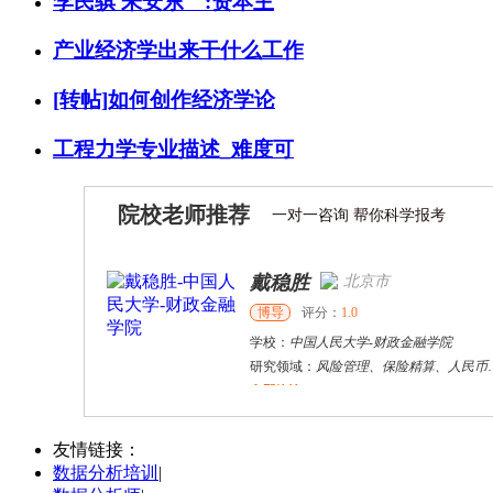
李民骐 朱安东 :资本主
产业经济学出来干什么工作
[转帖]如何创作经济学论
工程力学专业描述_难度可
院校老师推荐
一对一咨询 帮你科学报考
戴稳胜
北京市
博导
评分：
1.0
学校：
中国人民大学
-
财政金融学院
研究领域：
风险管理、保险精算、人民币国际化
立即咨询
陈传红
武汉市
硕导
评分：
5.0
友情链接：
数据分析培训
|
学校：
中南民族大学
-
管理学院