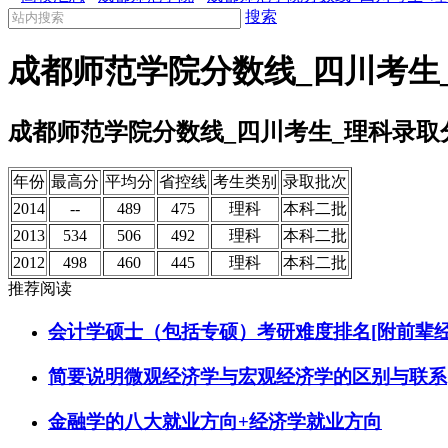
搜索
成都师范学院分数线_四川考生
成都师范学院分数线_四川考生_理科录取
年份
最高分
平均分
省控线
考生类别
录取批次
2014
--
489
475
理科
本科二批
2013
534
506
492
理科
本科二批
2012
498
460
445
理科
本科二批
推荐阅读
会计学硕士（包括专硕）考研难度排名[附前辈经
简要说明微观经济学与宏观经济学的区别与联系
金融学的八大就业方向+经济学就业方向