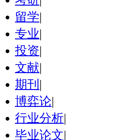
留学
|
专业
|
投资
|
文献
|
期刊
|
博弈论
|
行业分析
|
毕业论文
|