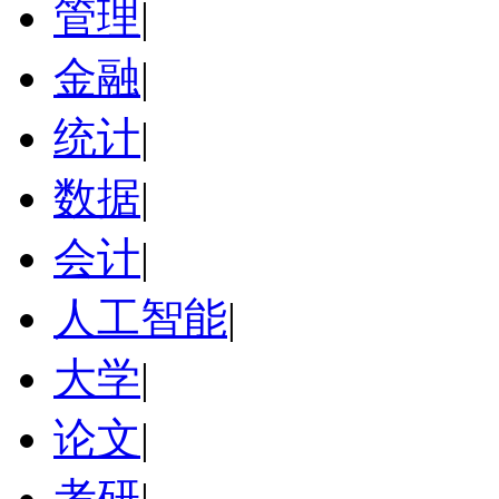
管理
|
金融
|
统计
|
数据
|
会计
|
人工智能
|
大学
|
论文
|
考研
|