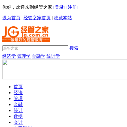
你好，欢迎来到经管之家
[登录]
[注册]
设为首页
|
经管之家首页
|
收藏本站
搜索
经济学
管理学
金融学
统计学
首页
|
经济
|
管理
|
金融
|
统计
|
数据
|
会计
|