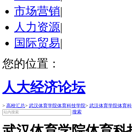
市场营销
|
人力资源
|
国际贸易
|
您的位置：
人大经济论坛
>
高校汇总
>
武汉体育学院体育科技学院
>
武汉体育学院体育科
搜索
武汉体育学院体育科