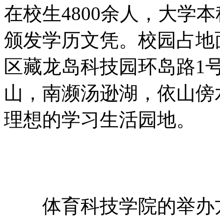
在校生4800余人，大学
颁发学历文凭。校园占地
区藏龙岛科技园环岛路1
山，南濒汤逊湖，依山傍
理想的学习生活园地。
体育科技学院的举办方