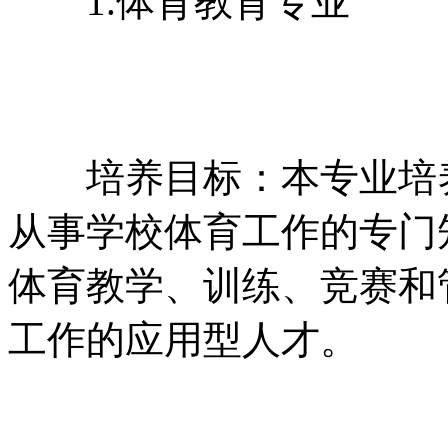
1.体育教育专业
培养目标：本专业培养
从事学校体育工作的专门
体育教学、训练、竞赛和
工作的应用型人才。