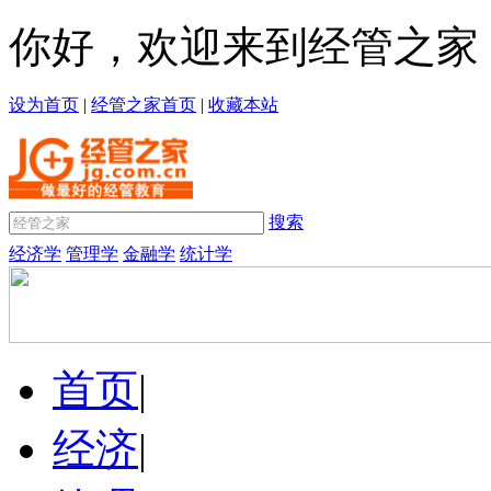
你好，欢迎来到经管之家
设为首页
|
经管之家首页
|
收藏本站
搜索
经济学
管理学
金融学
统计学
首页
|
经济
|