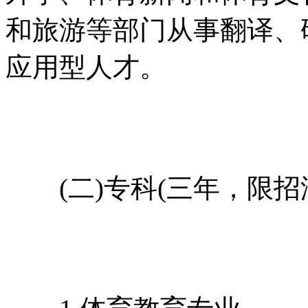
和旅游等部门从事翻译、
应用型人才。
(二)专科(三年，限招