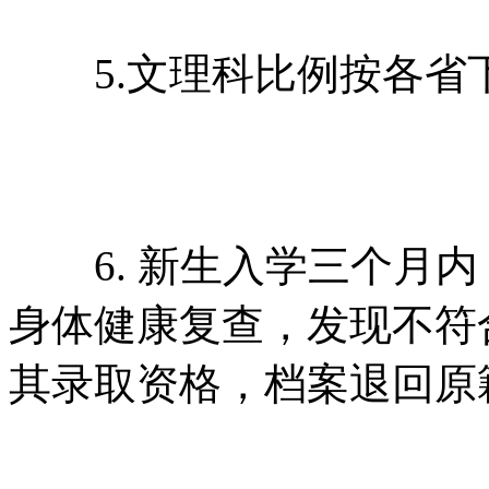
5.文理科比例按各省
6. 新生入学三个月内
身体健康复查，发现不符
其录取资格，档案退回原