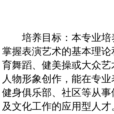
培养目标：本专业培养
掌握表演艺术的基本理论
育舞蹈、健美操或大众艺
人物形象创作，能在专业
健身俱乐部、社区等从事
及文化工作的应用型人才