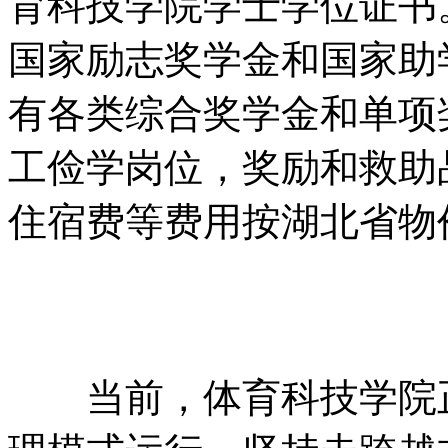
育科技学院学士学位证书
国家励志奖学金和国家助
有各类综合奖学金和单项
工俭学岗位，奖励和救助
住宿费等费用按湖北省物
当前，体育科技学院正