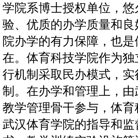
学院系博士授权单位，悠
验、优质的办学质量和良
院办学的有力保障，也是
在。体育科技学院作为独
行机制采取民办模式，实
制。在办学和管理上，由
教学管理骨干参与，体育
武汉体育学院的指导和监