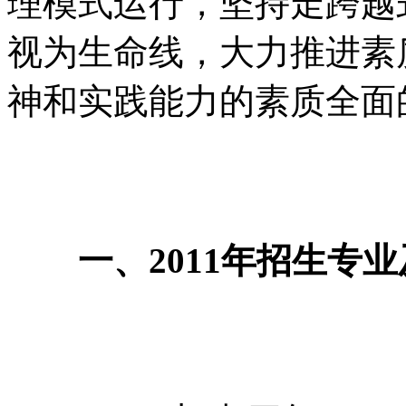
理模式运行，坚持走跨越
视为生命线，大力推进素
神和实践能力的素质全面
一、2011年招生专